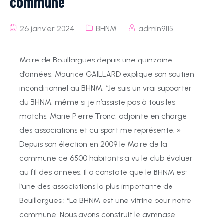
commune”
26 janvier 2024
BHNM
admin9115
Maire
de
Bouillargues
depuis
une
quinzaine
d’années, Maurice
GAILLARD
explique
son
soutien
inconditionnel
au
BHNM.
“Je
suis
un
vrai
supporter
du
BHNM,
même
si
je
n’assiste
pas
à
tous
les
matchs,
Marie
Pierre
Tronc, adjointe
en
charge
des
associations
et
du
sport
me
représente. »
Depuis
son
élection
en
2009
le
Maire
de
la
commune
de
6500
habitants
a
vu
le
club
évoluer
au
fil
des
années.
Il
a
constaté
que
le
BHNM
est
l’une
des associations la
plus
importante de
Bouillargues :
“Le
BHNM
est
une
vitrine
pour
notre
commune
. Nous
avons
construit le
gymnase