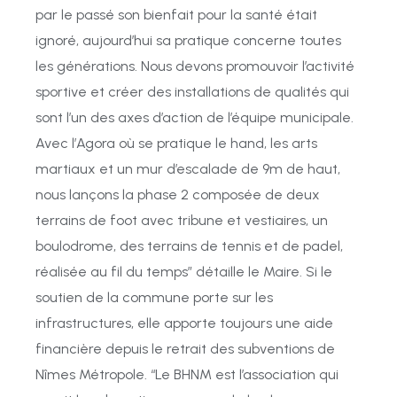
par
le
passé
son
bienfait
pour
la
santé
était
ignoré, aujourd’hui sa
pratique
concerne
toutes
les
générations.
Nous devons
promouvoir l’activité
sportive
et
créer
des
installations de
qualités qui
sont
l’un des
axes
d’action
de
l’équipe
municipale.
Avec
l’Agora
où
se
pratique
le
hand,
les arts
martiaux
et
un
mur
d’escalade
de
9
m
de
haut,
nous
lançons la
phase
2
composée
de
deux
terrains
de
foot
avec
tribune
et
vestiaires,
un
boulodrome,
des
terrains de
tennis et de
padel,
réalisée au
fil
du
temps”
détaille le Maire.
Si
le
soutien
de
la
commune
porte
sur
les
infrastructures,
elle
apporte
toujours une
aide
financière
depuis
le
retrait
des
subventions
de
Nîmes
Métropole.
“
Le
BHNM
est
l’association
qui