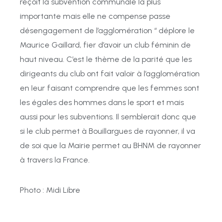
reçoit
la
subvention communale
la
plus
importante
mais
elle
ne
compense
passe
désengagement
de
l’agglomération
“
déplore
le
Maurice
Gaillard,
fier
d’avoir
un
club
féminin
de
haut
niveau.
C’est le
thème
de
la
parité
que
les
dirigeants du
club
ont fait
valoir à
l’agglomération
en
Ieur
faisant comprendre que
les
femmes
sont
les
égales
des
hommes
dans
le
sport
et
mais
aussi
pour
les
subventions.
Il
semblerait
donc
que
si
le
club
permet
à
Bouillargues
de
rayonner,
il
va
de
soi
que
la
Mairie
permet
au
BHNM
de
rayonner
à
travers
la
France.
Photo : Midi Libre