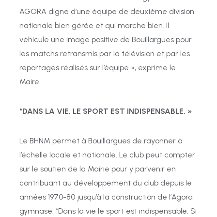
AGORA
digne
d’une
équipe
de
deuxième
division
nationale
bien
gérée et
qui
marche
bien.
Il
véhicule
une
image
positive
de
Bouillargues
pour
les
matchs
retransmis
par
la
télévision
et
par
les
reportages
réalisés
sur
l’équipe »,
exprime
le
Maire.
“DANS
LA
VIE,
LE
SPORT
EST
INDISPENSABLE. »
Le
BHNM
permet
à
Bouillargues
de
rayonner
à
l’échelle
locale
et
nationale. Le
club
peut
compter
sur
le
soutien
de
la
Mairie
pour
y
parvenir
en
contribuant au développement
du
club
depuis
le
années
1970-80 jusqu’à
la
construction
de l’Agora
gymnase.
“
Dans
la
vie
le
sport
est
indispensable.
Si