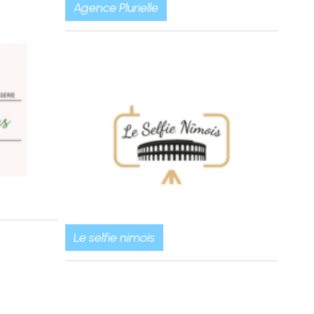
Agence Plurielle
Le selfie nimois