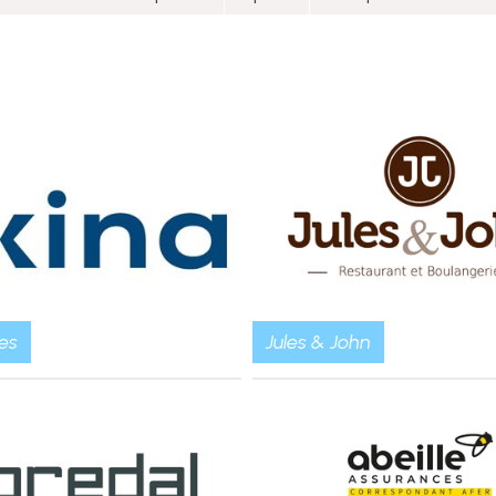
es
Jules & John