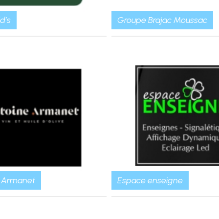
d’s
Groupe Brajac Moussac
 Armanet
Espace enseigne