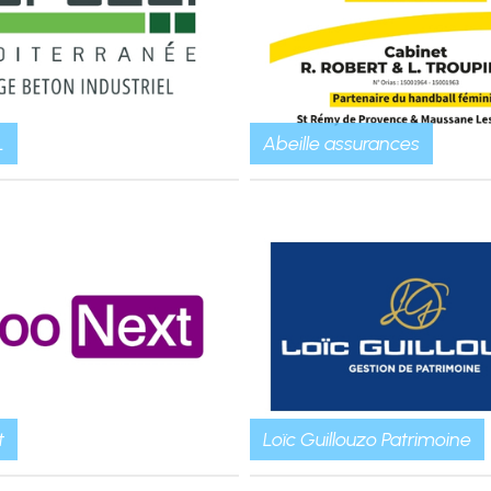
L
Abeille assurances
t
Loïc Guillouzo Patrimoine