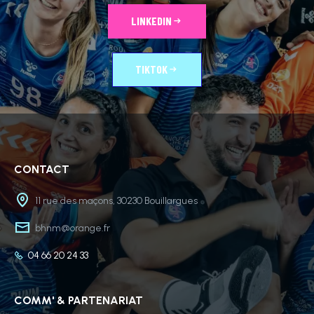
LINKEDIN
TIKTOK
CONTACT
11 rue des maçons, 30230 Bouillargues
bhnm@orange.fr
04 66 20 24 33
COMM' & PARTENARIAT