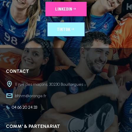
LINKEDIN
TIKTOK
CONTACT
11 rue des maçons, 30230 Bouillargues
bhnm@orange.fr
04 66 20 24 33
COMM' & PARTENARIAT