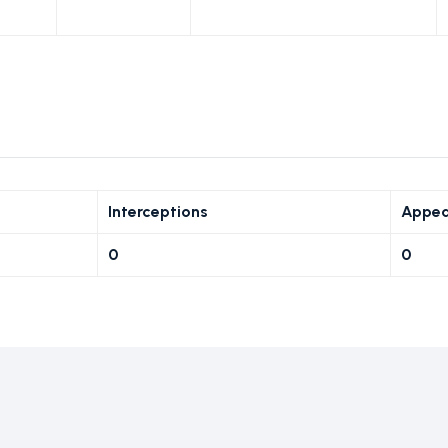
Interceptions
Appea
0
0