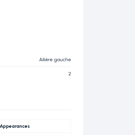
Ailière gauche
2
Appearances